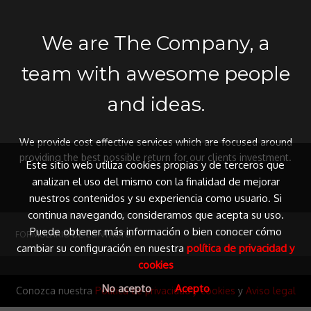
We are The Company, a
team with awesome people
and ideas.
We provide cost effective services which are focused around
providing the best possible return for our clients investment.
Este sitio web utiliza cookies propias y de terceros que
analizan el uso del mismo con la finalidad de mejorar
nuestros contenidos y su experiencia como usuario. Si
continua navegando, consideramos que acepta su uso.
Puede obtener más información o bien conocer cómo
FORMULARIO DE CONTACTO
cambiar su configuración en nuestra
política de privacidad y
cookies
No acepto
Acepto
Conozca nuestra
Política de privacidad y cookies
y
Aviso legal