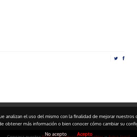
que analizan el uso del mismo con la finalidad de mejorar nuestros
e obtener más información o bien conocer cómo cambiar su confi
No acepto
Acepto
Conozca nuestra
Política de privacidad y cookies
y
Aviso legal